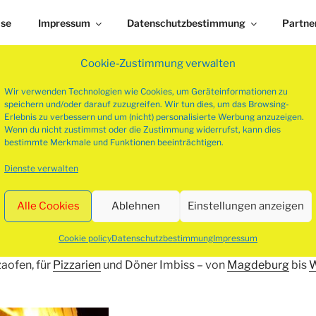
ise
Impressum
Datenschutzbestimmung
Partne
Cookie-Zustimmung verwalten
Wir verwenden Technologien wie Cookies, um Geräteinformationen zu
speichern und/oder darauf zuzugreifen. Wir tun dies, um das Browsing-
Erlebnis zu verbessern und um (nicht) personalisierte Werbung anzuzeigen.
Wenn du nicht zustimmst oder die Zustimmung widerrufst, kann dies
bestimmte Merkmale und Funktionen beeinträchtigen.
N
Dienste verwalten
Alle Cookies
Ablehnen
Einstellungen anzeigen
Holz Pizzaofen
Cookie policy
Datenschutzbestimmung
Impressum
zaofen, für
Pizzarien
und Döner Imbiss – von
Magdeburg
bis
W