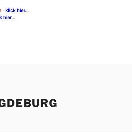
n
-
klick hier...
k hier...
AGDEBURG