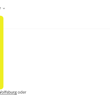
r
olfsburg
oder