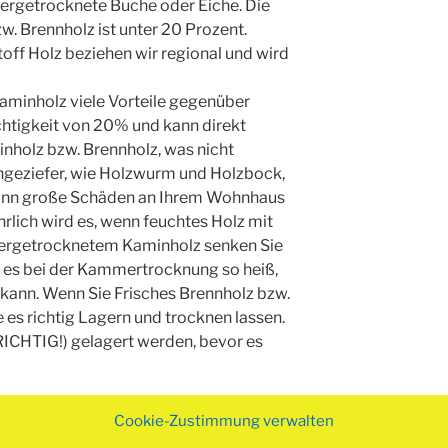
mergetrocknete Buche oder Eiche. Die
. Brennholz ist unter 20 Prozent.
ff Holz beziehen wir regional und wird
minholz viele Vorteile gegenüber
uchtigkeit von 20% und kann direkt
nholz bzw. Brennholz, was nicht
ngeziefer, wie Holzwurm und Holzbock,
ann große Schäden an Ihrem Wohnhaus
lich wird es, wenn feuchtes Holz mit
ergetrocknetem Kaminholz senken Sie
d es bei der Kammertrocknung so heiß,
 kann. Wenn Sie Frisches Brennholz bzw.
e es richtig Lagern und trocknen lassen.
 (RICHTIG!) gelagert werden, bevor es
en
Waldfrische oder Trockene
Cookie-Zustimmung verwalten
ndigem Sortiment gehört Eiche, Buche,