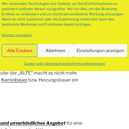
ieder Esche oder Erle.
Wir verwenden Technologien wie Cookies, um Geräteinformationen zu
speichern und/oder darauf zuzugreifen. Wir tun dies, um das Browsing-
Erlebnis zu verbessern und um (nicht) personalisierte Werbung anzuzeigen.
nholz kaufe
n
Wenn du nicht zustimmst oder die Zustimmung widerrufst, kann dies
bestimmte Merkmale und Funktionen beeinträchtigen.
gelagert werden. Wie man Kaminholz
Dienste verwalten
etz. Hierfür gibts viele Tipps, wie man
Alle Cookies
Ablehnen
Einstellungen anzeigen
ung
Cookie policy
Datenschutzbestimmung
Impressum
der der „ALTE“ macht es nicht mehr,
m
Kaminbauer
bzw. Heizungsbauer ein
 und unverbindliches Angebo
t
für eine