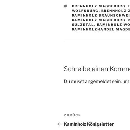
SCHLAGWÖRTER
BRENNHOLZ MAGDEBURG
,
WOLFSBURG
,
BRENNHOLZ 
KAMINHOLZ BRAUNSCHWE
KAMINHOLZ MAGDEBURG
,
SÜLZETAL
,
KAMINHOLZ W
KAMINHOLZHANDEL MAGD
Schreibe einen Komm
Du musst
angemeldet
sein, u
Beitragsnavigation
Vorheriger
ZURÜCK
Beitrag
Kaminholz Königslutter