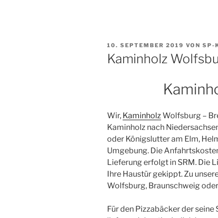
VERÖFFENTLICHT
10. SEPTEMBER 2019
VON
SP-
AM
Kaminholz Wolfsb
Kaminho
Wir,
Kaminholz
Wolfsburg – Bre
Kaminholz nach Niedersachsen,
oder Königslutter am Elm, Hel
Umgebung. Die Anfahrtskosten
Lieferung erfolgt in SRM. Die L
Ihre Haustür gekippt. Zu unse
Wolfsburg, Braunschweig oder 
Für den Pizzabäcker der seine 