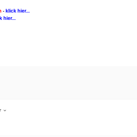
n
-
klick hier...
k hier...
AGDEBURG
r