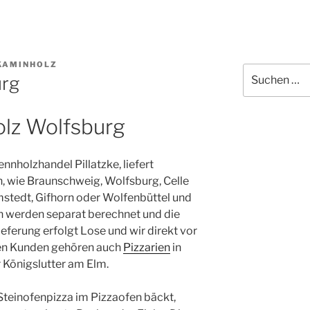
KAMINHOLZ
Suchen
urg
nach:
lz Wolfsburg
nnholzhandel Pillatzke, liefert
 wie Braunschweig, Wolfsburg, Celle
mstedt, Gifhorn oder Wolfenbüttel und
 werden separat berechnet und die
ieferung erfolgt Lose und wir direkt vor
ren Kunden gehören auch
Pizzarien
in
Königslutter am Elm.
Steinofenpizza im Pizzaofen bäckt,