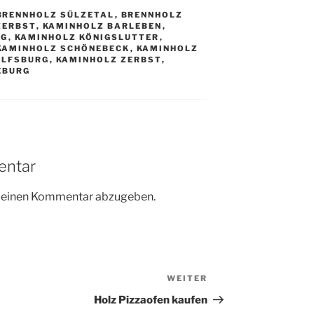
BRENNHOLZ SÜLZETAL
,
BRENNHOLZ
ZERBST
,
KAMINHOLZ BARLEBEN
,
IG
,
KAMINHOLZ KÖNIGSLUTTER
,
KAMINHOLZ SCHÖNEBECK
,
KAMINHOLZ
OLFSBURG
,
KAMINHOLZ ZERBST
,
EBURG
entar
m einen Kommentar abzugeben.
WEITER
Nächster
Beitrag
Holz Pizzaofen kaufen