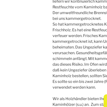
liefern wir kontinuierlich kam
Restfeuchte vom Kaminholz bzw
Der
umweltfreundliche Brennsto
bei uns kammergetrocknet.
So hat kammergetrocknetes Ka
Frischholz. Es hat eine Restfe
verfeuer werden.
Frisches Kami
kammergetrocknet ist, kann U
beheimaten. Das Ungeziefer k
verursachen. Gesundheitsgefähr
schimmeln anfängt. Mit kamm
das dieses Risiko. Im Ofen wir
daß kein Ungeziefer überleben
Kaminholz bestellen, sollten Si
Es sollte so ein bis zwei Jahre
verwendet werden kann.
Wir als Holzhändler bieten Ihn
Kaminhölzer (s.u.) an. Zum stä