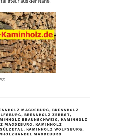
allateur aus der Nähe.
urg
ENNHOLZ MAGDEBURG
,
BRENNHOLZ
OLFSBURG
,
BRENNHOLZ ZERBST
,
MINHOLZ BRAUNSCHWEIG
,
KAMINHOLZ
LZ MAGDEBURG
,
KAMINHOLZ
 SÜLZETAL
,
KAMINHOLZ WOLFSBURG
,
NHOLZHANDEL MAGDEBURG