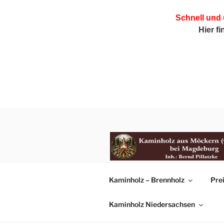
Schnell und
Hier f
Zum
Inhalt
springen
KAMINHOL
Kaminholz – Brennholz
Pre
aus Möckern (OT Büden) bei 
Kaminholz Niedersachsen