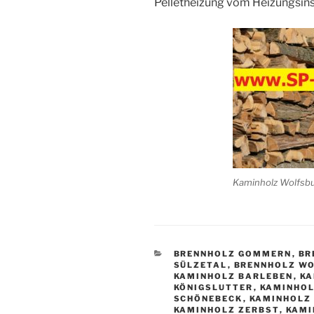
Pelletheizung vom Heizungsinst
Kaminholz Wolfsb
KATEGORIEN
BRENNHOLZ GOMMERN
,
BR
SÜLZETAL
,
BRENNHOLZ W
KAMINHOLZ BARLEBEN
,
KA
KÖNIGSLUTTER
,
KAMINHO
SCHÖNEBECK
,
KAMINHOLZ
KAMINHOLZ ZERBST
,
KAMI