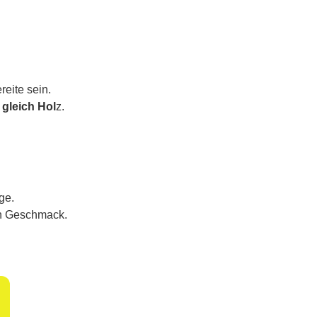
reite sein.
t gleich Hol
z.
ge.
en Geschmack.