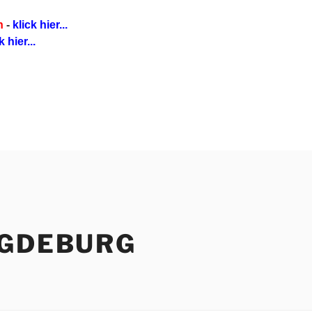
n
-
klick hier...
k hier...
AGDEBURG