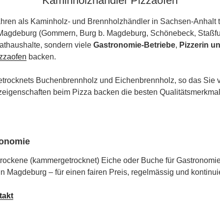
Kaminholzhändler Pizzaofen
Jahren als Kaminholz- und Brennholzhändler in Sachsen-Anhalt tä
agdeburg (Gommern, Burg b. Magdeburg, Schönebeck, Staßfur
vathaushalte, sondern viele
Gastronomie-Betriebe
,
Pizzerin u
zzaofen
backen.
etrocknets Buchenbrennholz und Eichenbrennholz, so das Sie 
eigenschaften beim Pizza backen die besten Qualitätsmerkmal
ronomie
trockene (
kammergetrocknet)
Eiche oder Buche für Gastronomie
n Magdeburg – für einen fairen Preis, regelmässig und kontinuie
takt