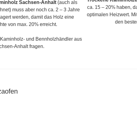
minholz Sachsen-Anhalt
(auch als
ca. 15 – 20% haben, d
chne
t) muss aber noch ca. 2 – 3 Jahre
optimalen Heizwert.
Mi
lagert werden, damit das Holz eine
den beste
hte von max. 20% erreicht.
n Kaminholz- und Bennholzhändler aus
chsen-Anhalt fragen.
zaofen