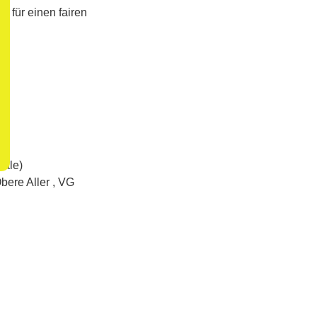
– für einen fairen
aale)
ere Aller , VG