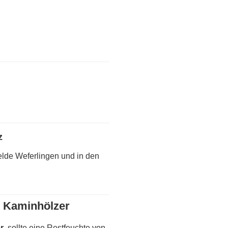
z
lde Weferlingen und in den
 Kaminhölzer
r
, sollte eine Restfeuchte von