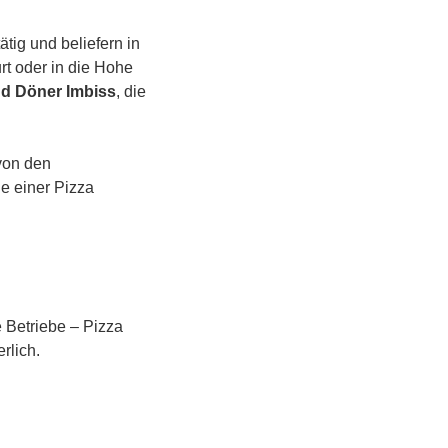
tig und beliefern in
t oder in die Hohe
nd Döner Imbiss
, die
von den
e einer Pizza
 Betriebe – Pizza
rlich.