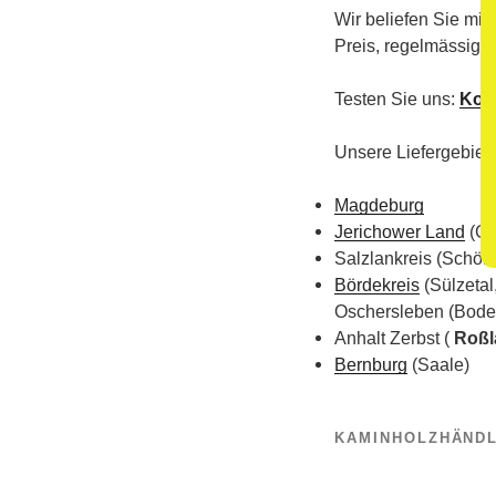
Wir beliefen Sie mit 
Preis, regelmässig u
Testen Sie uns:
Kon
Unsere Liefergebiete
Magdeburg
Jerichower Land
(Ge
Salzlankreis (Schön
Bördekreis
(Sülzetal
Oschersleben (Bode
Anhalt Zerbst (
Roßl
Bernburg
(Saale)
KAMINHOLZHÄND