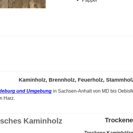
Pappel
Kaminholz, Brennholz, Feuerholz, Stammhol
deburg und Umgebung
in Sachsen-Anhalt von MD bis Oebisfe
en Harz.
isches Kaminholz
Trockene
T
rockene Kaminhölze