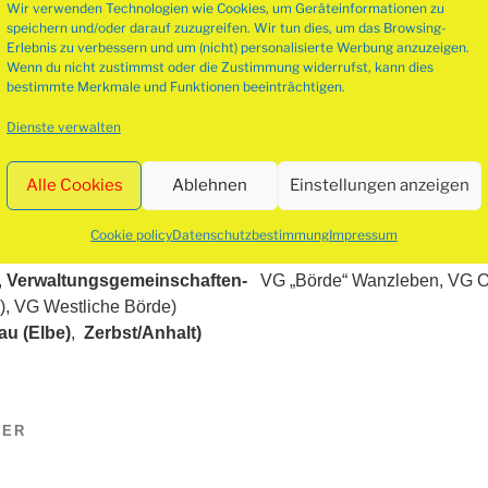
Wir verwenden Technologien wie Cookies, um Geräteinformationen zu
trockene (
kammergetrocknet)
Eiche oder Buche für Ihre Pizzaria 
speichern und/oder darauf zuzugreifen. Wir tun dies, um das Browsing-
nd kontinuierlich.
Erlebnis zu verbessern und um (nicht) personalisierte Werbung anzuzeigen.
Wenn du nicht zustimmst oder die Zustimmung widerrufst, kann dies
bestimmte Merkmale und Funktionen beeinträchtigen.
takt
Dienste verwalten
 für Kaminholz für Pizzerien sind:
Alle Cookies
Ablehnen
Einstellungen anzeigen
nthin, Burg b. Magdeburg, Gommern, Möckern)
Cookie policy
Datenschutzbestimmung
Impressum
ebeck, Staßfurt, Aschersleben, Barby, Bernburg/Saale, Calbe/S
,
Verwaltungsgemeinschaften-
VG „Börde“ Wanzleben, VG Ob
), VG Westliche Börde)
au (Elbe)
,
Zerbst/Anhalt)
LER